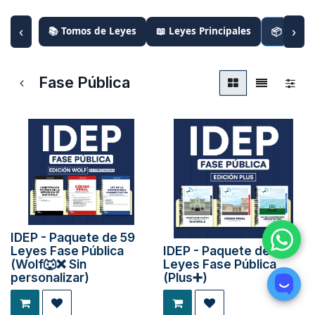
‹
›
📚 Tomos de Leyes
📖 Leyes Principales
📦 Paque
Fase Pública
IDEP - Paquete de 59
Leyes Fase Pública
IDEP - Paquete de 59
(Wolf🐺❌ Sin
Leyes Fase Pública
personalizar)
(Plus➕)