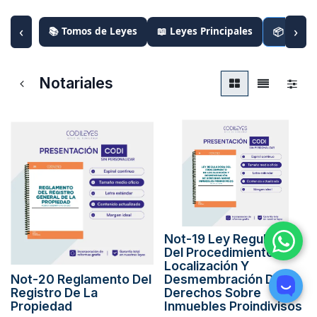
‹
›
📚 Tomos de Leyes
📖 Leyes Principales
📦 Paque
Notariales
Not-19 Ley Reguladora
Del Procedimiento De
Localización Y
Not-20 Reglamento Del
Desmembración De
Registro De La
Derechos Sobre
Propiedad
Inmuebles Proindivisos