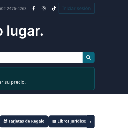
Cursos
Iniciar sesión
502 2476-4263
 lugar.
r su precio.
›
🎁 Tarjetas de Regalo
📖 Libros Jurídicos
📦 Combos Leyes