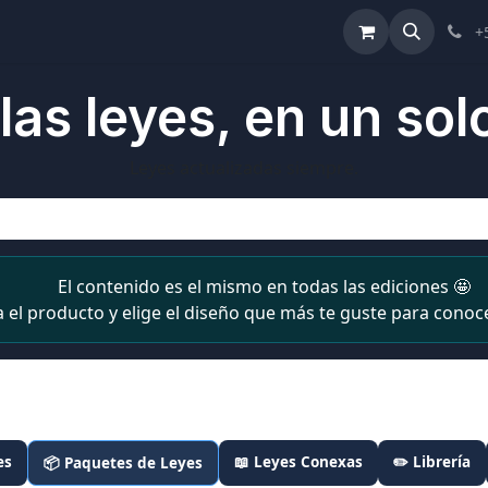
ulta de Reformas
Términos y Condiciones
Ayuda
+
las leyes, en un solo
Leyes actualizadas siempre.
El contenido es el mismo en todas las ediciones 🤩
a el producto y elige el diseño que más te guste para conoce
es
📖 Leyes Conexas
✏️ Librería
📦 Paquetes de Leyes