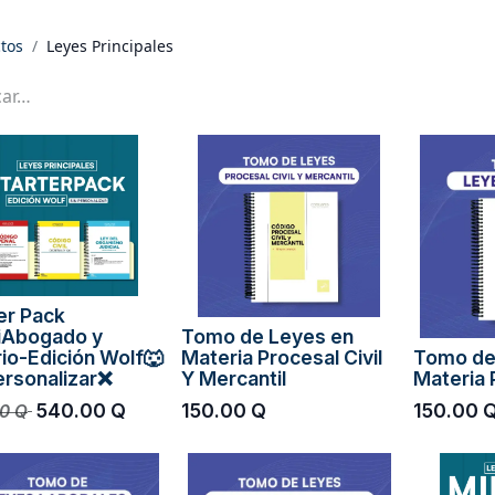
tos
Leyes Principales
er Pack
iAbogado y
Tomo de Leyes en
io-Edición Wolf🐺
Materia Procesal Civil
Tomo de
ersonalizar❌
Y Mercantil
Materia 
540.00
Q
150.00
Q
150.00
0
Q