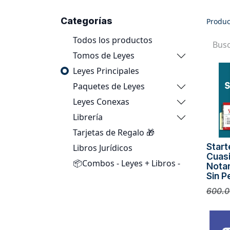
Categorías
Produc
Todos los productos
Tomos de Leyes
Leyes Principales
Paquetes de Leyes
Leyes Conexas
Librería
Tarjetas de Regalo 🎁
Start
Libros Jurídicos
Cuas
📦Combos - Leyes + Libros -
Notar
Sin P
600.0