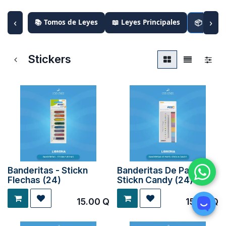
‹
›
📚 Tomos de Leyes
📖 Leyes Principales
📦 Paque
Stickers
Banderitas - Stickn
Banderitas De Papel
Flechas (24)
Stickn Candy (24)
15.00
Q
15.00
Q