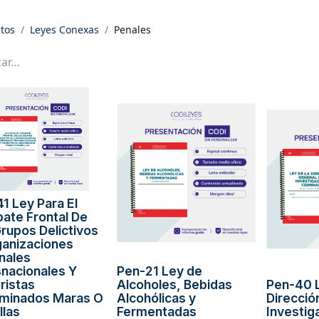
tos
Leyes Conexas
Penales
1 Ley Para El
ate Frontal De
rupos Delictivos
ganizaciones
nales
nacionales Y
Pen-21 Ley de
ristas
Alcoholes, Bebidas
Pen-40 
minados Maras O
Alcohólicas y
Direcció
llas
Fermentadas
Investig