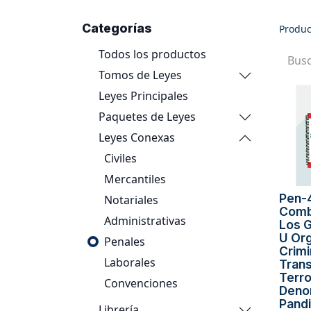
Categorías
Produc
Todos los productos
Tomos de Leyes
Leyes Principales
Paquetes de Leyes
Leyes Conexas
Civiles
Mercantiles
Pen-4
Notariales
Comb
Administrativas
Los G
U Or
Penales
Crimi
Laborales
Trans
Terro
Convenciones
Deno
Pandi
Librería