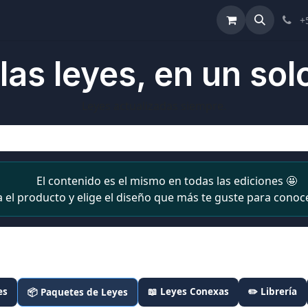
ulta de Reformas
Términos y Condiciones
Ayuda
+
las leyes, en un solo
Leyes actualizadas siempre.
El contenido es el mismo en todas las ediciones 🤩
a el producto y elige el diseño que más te guste para conoce
es
📖 Leyes Conexas
✏️ Librería
📦 Paquetes de Leyes