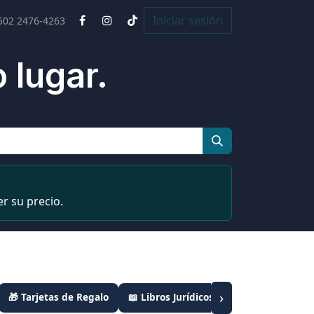
Cursos
Iniciar sesión
502 2476-4263
 lugar.
r su precio.
›
🎁 Tarjetas de Regalo
📖 Libros Jurídicos
📦 Combos Leyes