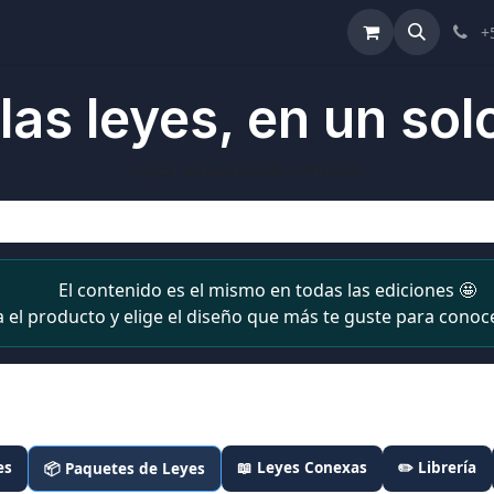
ulta de Reformas
Términos y Condiciones
Ayuda
+
las leyes, en un solo
Leyes actualizadas siempre.
El contenido es el mismo en todas las ediciones 🤩
a el producto y elige el diseño que más te guste para conoce
es
📖 Leyes Conexas
✏️ Librería
📦 Paquetes de Leyes