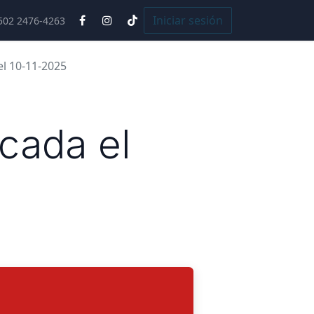
Cursos
Iniciar sesión
502 2476-4263
el 10-11-2025
cada el