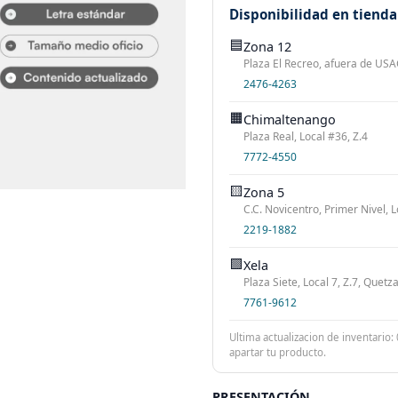
Disponibilidad en tienda
🟦
Zona 12
Plaza El Recreo, afuera de USAC
2476-4263
🟧
Chimaltenango
Plaza Real, Local #36, Z.4
7772-4550
🟨
Zona 5
C.C. Novicentro, Primer Nivel, L
2219-1882
🟩
Xela
Plaza Siete, Local 7, Z.7, Quet
7761-9612
Ultima actualizacion de inventario:
apartar tu producto.
PRESENTACIÓN