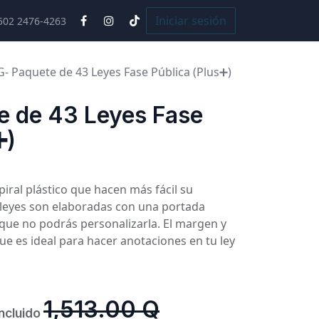
Cursos
Iniciar sesión
502 2476-4263
 Paquete de 43 Leyes Fase Pública (Plus➕)
 de 43 Leyes Fase
➕)
iral plástico que hacen más fácil su
s leyes son elaboradas con una portada
o que no podrás personalizarla. El margen y
que es ideal para hacer anotaciones en tu ley
1,513.00
Q
incluido