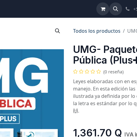
ulta de Reformas
Términos y Condiciones
Ayuda
+
Todos los productos
UMG-
UMG- Paquete
Pública (Plus
(0 reseña)
Leyes elaboradas con en esp
manejo. En esta edición la
ilustrada ya definida por l
la letra es estándar por lo 
🙌.
1,361.70
Q
IVA 