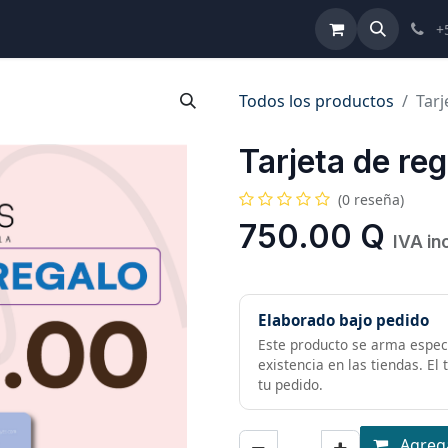
ulta de Reformas
Términos y Condiciones
Ayuda
+
Todos los productos
Tarj
Tarjeta de re
(0 reseña)
750.00
Q
IVA in
Elaborado bajo pedido
Este producto se arma especi
existencia en las tiendas. El
tu pedido.
Agrega