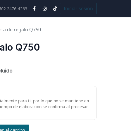
Cursos
Iniciar sesión
502 2476-4263
eta de regalo Q750
galo Q750
cluido
almente para ti, por lo que no se mantiene en
 tiempo de elaboracion se confirma al procesar
r al carrito