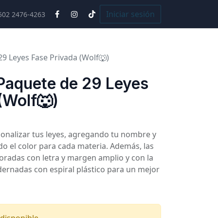
Cursos
Iniciar sesión
502 2476-4263
9 Leyes Fase Privada (Wolf🐺)
aquete de 29 Leyes
(Wolf🐺)
sonalizar tus leyes, agregando tu nombre y
ndo el color para cada materia. Además, las
boradas con letra y margen amplio y con la
dernadas con espiral plástico para un mejor