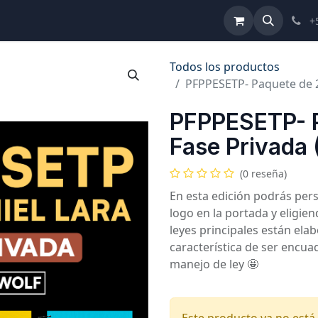
ulta de Reformas
Términos y Condiciones
Ayuda
+
Todos los productos
PFPPESETP- Paquete de 2
PFPPESETP- P
Fase Privada 
(0 reseña)
En esta edición podrás per
logo en la portada y eligie
leyes principales están ela
característica de ser encua
manejo de ley 🤩