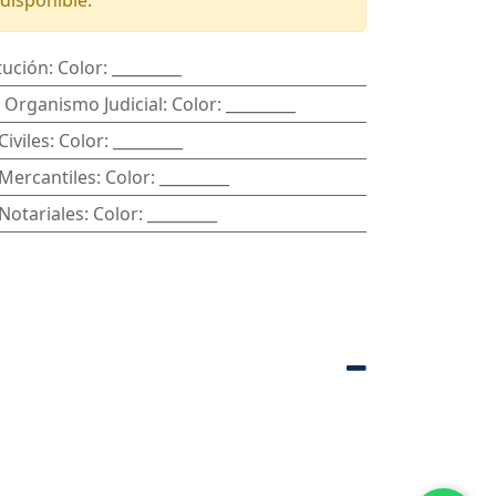
disponible.
tución
:
Color: _________
l Organismo Judicial
:
Color: _________
Civiles
:
Color: _________
 Mercantiles
:
Color: _________
 Notariales
:
Color: _________