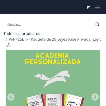
Todos los productos
PFPPESETP- Paquete de 29 Leyes Fase Privada (Leyit
🦊)