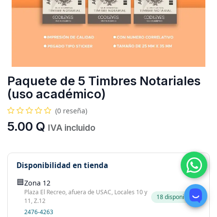
Paquete de 5 Timbres Notariales
(uso académico)
(0 reseña)
5.00
Q
IVA incluido
Disponibilidad en tienda
🟦
Zona 12
Plaza El Recreo, afuera de USAC, Locales 10 y
18 disponibles
11, Z.12
2476-4263