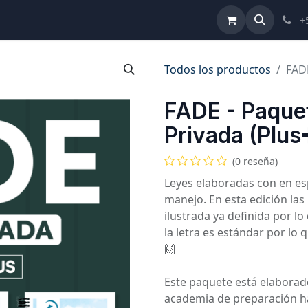
ulta de Reformas
Términos y Condiciones
Ayuda
+
Todos los productos
FADE
FADE - Paque
Privada (Plus
(0 reseña)
Leyes elaboradas con en esp
manejo. En esta edición la
ilustrada ya definida por l
la letra es estándar por lo 
🙌
Este paquete está elaborado
academia de preparación ha