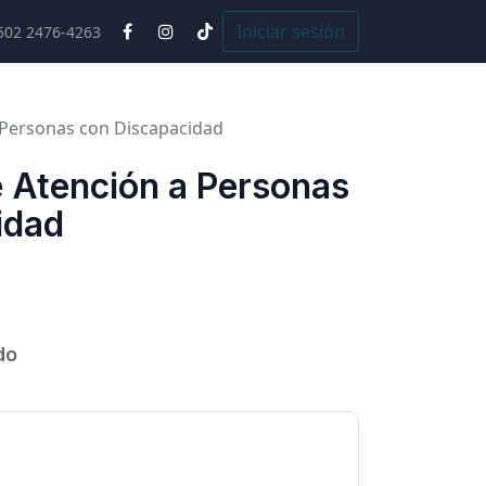
Cursos
Iniciar sesión
502 2476-4263
a Personas con Discapacidad
e Atención a Personas
idad
do