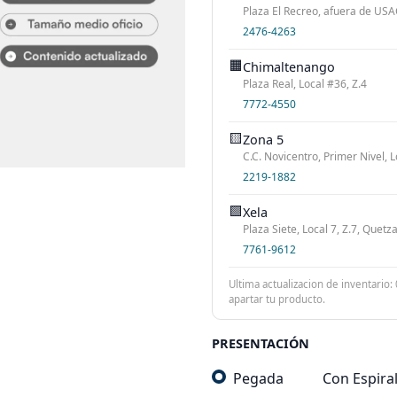
Plaza El Recreo, afuera de USAC
2476-4263
🟧
Chimaltenango
Plaza Real, Local #36, Z.4
7772-4550
🟨
Zona 5
C.C. Novicentro, Primer Nivel, L
2219-1882
🟩
Xela
Plaza Siete, Local 7, Z.7, Quet
7761-9612
Ultima actualizacion de inventario:
apartar tu producto.
PRESENTACIÓN
Pegada
Con Espira