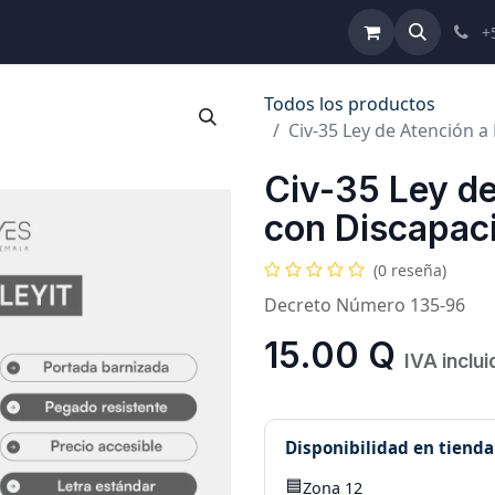
ulta de Reformas
Términos y Condiciones
Ayuda
+
Todos los productos
Civ-35 Ley de Atención 
Civ-35 Ley d
con Discapac
(0 reseña)
Decreto Número 135-96
15.00
Q
IVA inclui
Disponibilidad en tienda
🟦
Zona 12