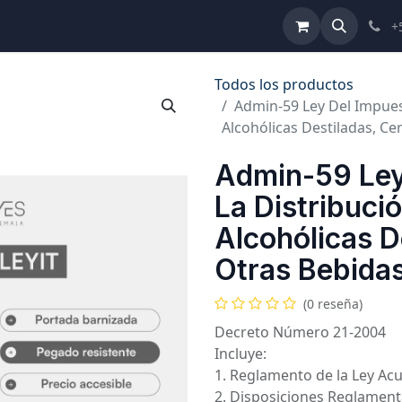
ulta de Reformas
Términos y Condiciones
Ayuda
+
Todos los productos
Admin-59 Ley Del Impues
Alcohólicas Destiladas, C
Admin-59 Ley
La Distribuci
Alcohólicas D
Otras Bebida
(0 reseña)
Decreto Número 21-2004
Incluye:
1. Reglamento de la Ley Ac
2. Disposiciones Reglament