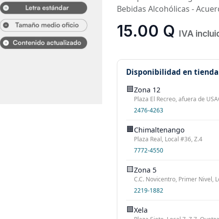
Bebidas Alcohólicas - Acue
15.00
Q
IVA inclui
Disponibilidad en tienda
🟦
Zona 12
Plaza El Recreo, afuera de USAC
2476-4263
🟧
Chimaltenango
Plaza Real, Local #36, Z.4
7772-4550
🟨
Zona 5
C.C. Novicentro, Primer Nivel, L
2219-1882
🟩
Xela