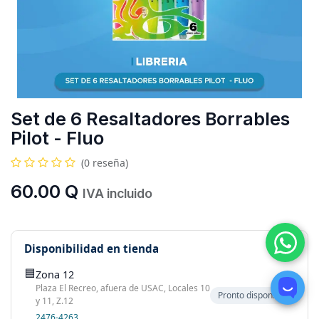
Set de 6 Resaltadores Borrables
Pilot - Fluo
(0 reseña)
60.00
Q
IVA incluido
Disponibilidad en tienda
🟦
Zona 12
Plaza El Recreo, afuera de USAC, Locales 10
Pronto disponible
y 11, Z.12
2476-4263