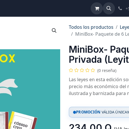
ulta de Reformas
Términos y Condiciones
Ayuda
+
Todos los productos
Leye
MiniBox- Paquete de 6 Le
MiniBox- Paq
Privada (Leyit
(0 reseña)
Las leyes en esta edición s
precio más económico del 
ilustrada y barnizada para 
PROMOCIÓN
VÁLIDA ÚNICAM
234.00
Q