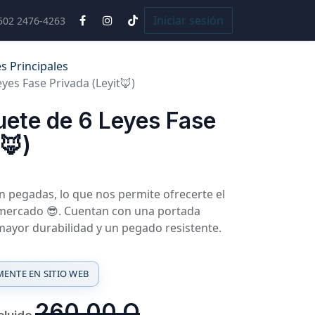
Cursos
Iniciar sesión
502 2476-4263
s Principales
yes Fase Privada (Leyit🦊)
uete de 6 Leyes Fase
🦊)
on pegadas, lo que nos permite ofrecerte el
mercado 😎. Cuentan con una portada
mayor durabilidad y un pegado resistente.
ENTE EN SITIO WEB
260.00
Q