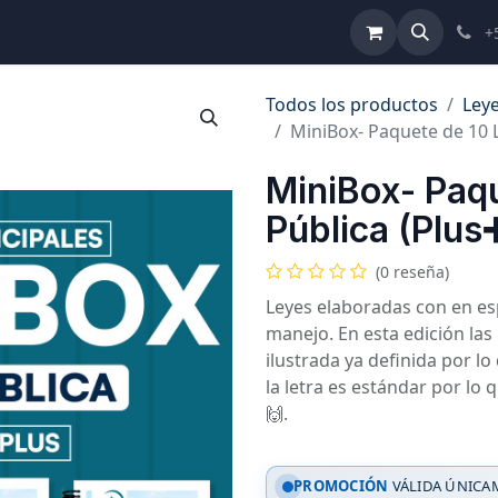
ulta de Reformas
Términos y Condiciones
Ayuda
+
Todos los productos
Leye
MiniBox- Paquete de 10 L
MiniBox- Paqu
Pública (Plus
(0 reseña)
Leyes elaboradas con en esp
manejo. En esta edición la
ilustrada ya definida por l
la letra es estándar por lo 
🙌.
PROMOCIÓN
VÁLIDA ÚNICAM