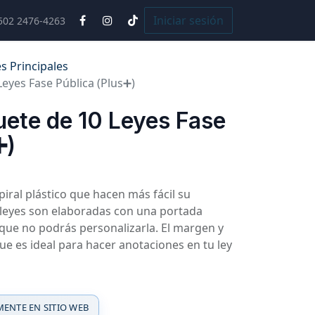
Cursos
Iniciar sesión
502 2476-4263
s Principales
eyes Fase Pública (Plus➕)
ete de 10 Leyes Fase
➕)
iral plástico que hacen más fácil su
s leyes son elaboradas con una portada
o que no podrás personalizarla. El margen y
que es ideal para hacer anotaciones en tu ley
ENTE EN SITIO WEB