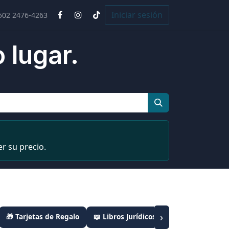
Cursos
Iniciar sesión
502 2476-4263
 lugar.
r su precio.
›
🎁 Tarjetas de Regalo
📖 Libros Jurídicos
📦 Combos Leyes