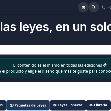
ulta de Reformas
Términos y Condiciones
Ayuda
+
las leyes, en un solo
Leyes actualizadas siempre.
El contenido es el mismo en todas las ediciones 🤩
a el producto y elige el diseño que más te guste para conoce
es
📖 Leyes Conexas
✏️ Librería
📦 Paquetes de Leyes