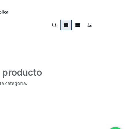
blica
n producto
ta categoría.