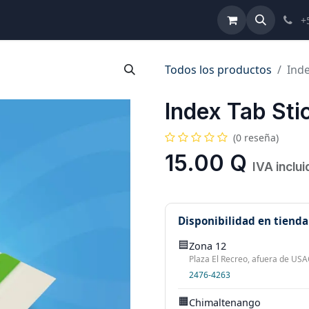
ulta de Reformas
Términos y Condiciones
Ayuda
+
Todos los productos
Inde
Index Tab Sti
(0 reseña)
15.00
Q
IVA inclui
Disponibilidad en tienda
🟦
Zona 12
Plaza El Recreo, afuera de USAC
2476-4263
🟧
Chimaltenango