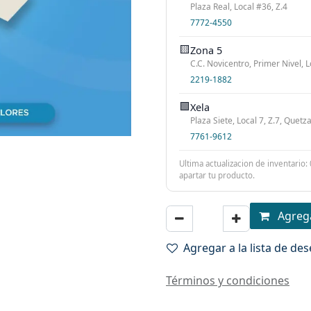
Plaza Real, Local #36, Z.4
7772-4550
🟨
Zona 5
C.C. Novicentro, Primer Nivel, L
2219-1882
🟩
Xela
Plaza Siete, Local 7, Z.7, Quet
7761-9612
Ultima actualizacion de inventario:
apartar tu producto.
Agrega
Agregar a la lista de de
Términos y condiciones