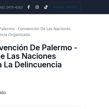
Cursos
Iniciar sesión
502 2476-4263
Palermo - Convención De Las Naciones
encia Organizada
ención De Palermo -
e Las Naciones
 La Delincuencia
uido