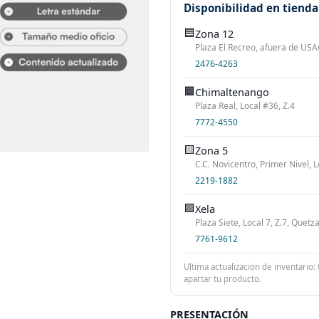
Disponibilidad en tienda
🟦
Zona 12
Plaza El Recreo, afuera de USAC
2476-4263
🟧
Chimaltenango
Plaza Real, Local #36, Z.4
7772-4550
🟨
Zona 5
C.C. Novicentro, Primer Nivel, L
2219-1882
🟩
Xela
Plaza Siete, Local 7, Z.7, Quet
7761-9612
Ultima actualizacion de inventario:
apartar tu producto.
PRESENTACIÓN