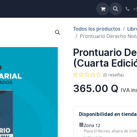
ulta de Reformas
Términos y Condiciones
Ayuda
+
Todos los productos
Libr
Prontuario Derecho Notar
Prontuario De
(Cuarta Edici
(0 reseña)
365.00
Q
IVA in
Disponibilidad en tienda
🟦
Zona 12
Plaza El Recreo, afuera de USAC