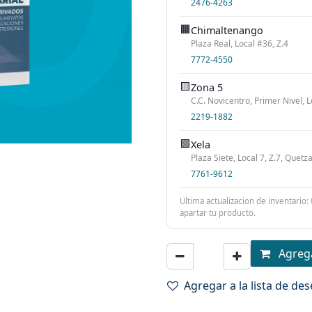
2476-4263
🟧
Chimaltenango
Plaza Real, Local #36, Z.4
7772-4550
🟨
Zona 5
C.C. Novicentro, Primer Nivel, L
2219-1882
🟩
Xela
Plaza Siete, Local 7, Z.7, Quet
7761-9612
Ultima actualizacion de inventario:
apartar tu producto.
Agrega
Agregar a la lista de de