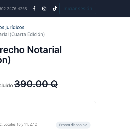
Cursos
Iniciar sesión
502 2476-4263
os Jurídicos
ial (Cuarta Edición)
recho Notarial
ón)
390.00
Q
cluido
, Locales 10 y 11, Z.12
Pronto disponible